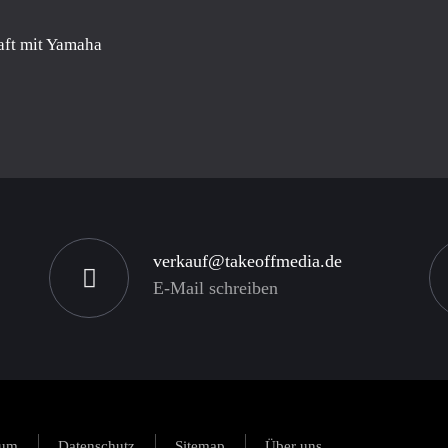
aft mit Yamaha
verkauf@takeoffmedia.de
E-Mail schreiben
sum
Datenschutz
Sitemap
Über uns