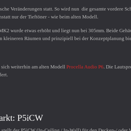
he Veränderungen statt. So wird nun die gesamte vordere Scha
tatt nur der Tieftöner - wie beim alten Modell.
K2 wurde etwas erhöht und liegt nun bei 305mm. Beide Gehäus
n kleineren Räumen und prinzipiell bei der Konzeptplanung bie
 sich weiterhin am alten Modell
Procella Audio P6
. Die Lautsp
ert.
Markt: P5iCW
stellt der P5iCW (In-Ceiling / In-Wall) für den Decken-/ ode