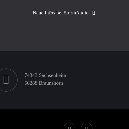
Neue Infos bei StormAudio
74343 Sachsenheim
56288 Braunshorn