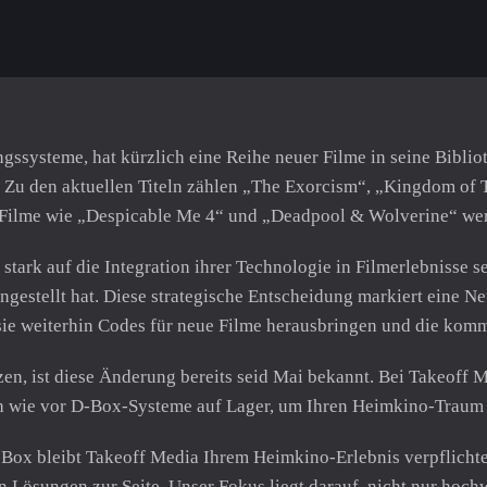
ssysteme, hat kürzlich eine Reihe neuer Filme in seine Bibli
Zu den aktuellen Titeln zählen „The Exorcism“, „Kingdom of 
Filme wie „Despicable Me 4“ und „Deadpool & Wolverine“ wer
stark auf die Integration ihrer Technologie in Filmerlebnisse 
estellt hat. Diese strategische Entscheidung markiert eine N
sie weiterhin Codes für neue Filme herausbringen und die komm
n, ist diese Änderung bereits seid Mai bekannt. Bei Takeoff Me
 wie vor D-Box-Systeme auf Lager, um Ihren Heimkino-Traum 
-Box bleibt Takeoff Media Ihrem Heimkino-Erlebnis verpflicht
 Lösungen zur Seite. Unser Fokus liegt darauf, nicht nur hochw